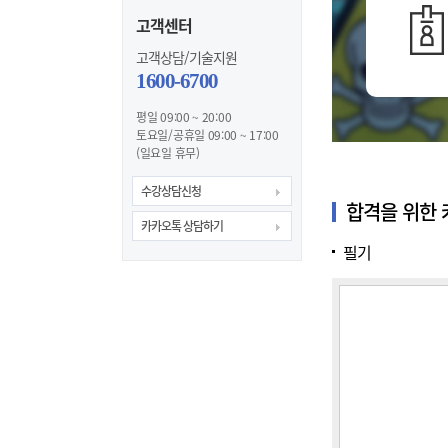
25년 합격률
2025년 응시인원
고객센터
22.5
30,058
%
명
고객상담/기술지원
1600-6700
평일 09:00 ~ 20:00
토요일/공휴일 09:00 ~ 17:00
(일요일 휴무)
수강상담신청
합격을 위한
카카오톡 상담하기
필기