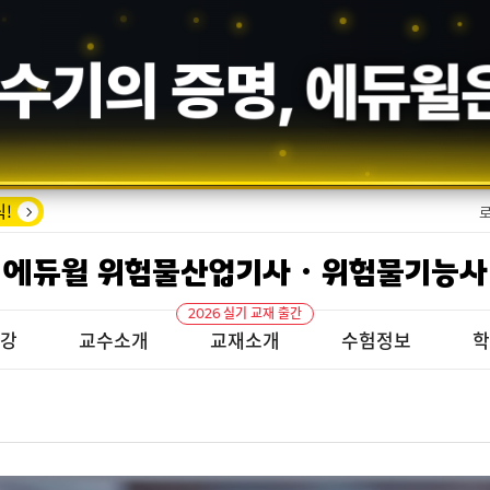
수기의 증명,
에듀윌
!
에듀윌 위험물산업기사 · 위험물기능사
2026 실기 교재 출간
특강
교수소개
교재소개
수험정보
학