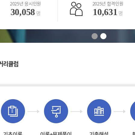
2025년 합격인원
20
10,631
3
명
 커리큘럼
기초이론
이론+문제풀이
기출해설