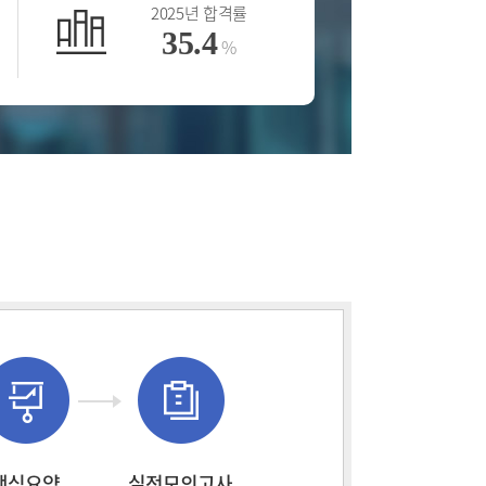
25년 합격률
2025년 응시인원
5.4
17,438
%
명
핵심요약
실전모의고사