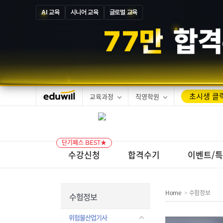
AI 교육
시니어 교육
글로벌 교육
1
3
만
합격
초시생 클릭
교육과정
직영학원
단기패스 BEST★
수강신청
합격수기
이벤트/
Home
수험정보
>
수험정보
위험물산업기사