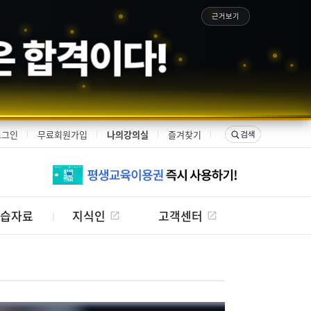
근거보기
은 합격이다!
로그인
무료회원가입
나의강의실
즐겨찾기
습자료
지식인
고객센터