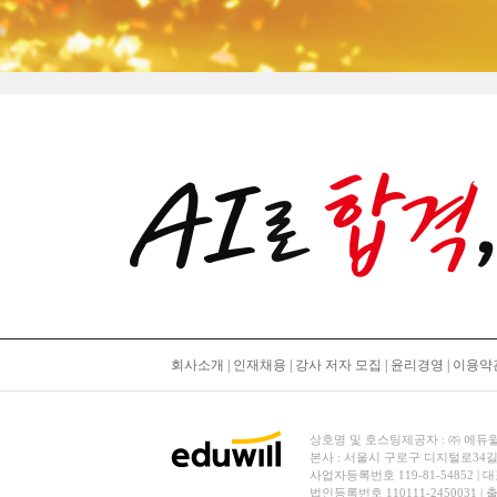
회사소개
|
인재채용
|
강사 저자 모집
|
윤리경영
|
이용약
상호명 및 호스팅제공자 : ㈜ 에듀윌 | 대
본사 : 서울시 구로구 디지털로34길
사업자등록번호 119-81-54852 | 
법인등록번호 110111-2450031 |