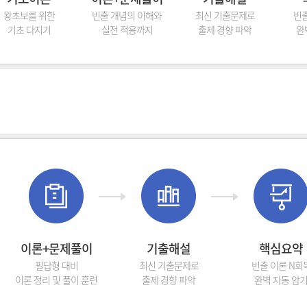
왕초보를 위한
빈출 개념의 이해와
최신 기출문제로
빈출
기초 다지기
실전 적용까지
출제 경향 파악
완
이론+문제풀이
기출해설
핵심요약
필답형 대비
최신 기출문제로
빈출 이론 N회
이론 정리 및 풀이 훈련
출제 경향 파악
완벽 자동 암