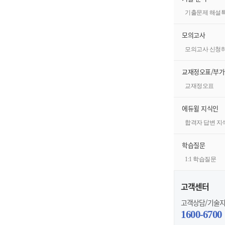
기출문제 해설
모의고사
모의고사 신청
교재정오표/부
교재정오표
에듀윌 지식인
합격자 답변 지
학습질문
1:1 학습질문
고객센터
고객상담/기술
1600-6700