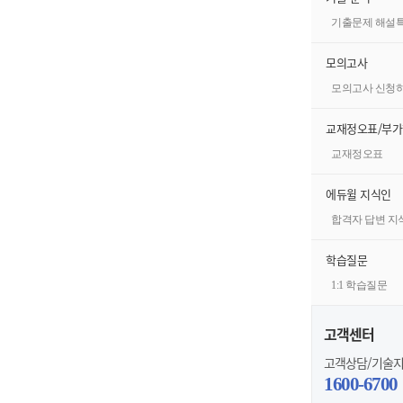
기출문제 해설
모의고사
모의고사 신청
교재정오표/부
교재정오표
에듀윌 지식인
합격자 답변 지
학습질문
1:1 학습질문
고객센터
고객상담/기술
1600-6700