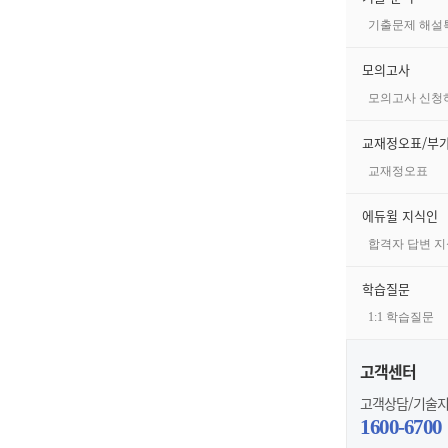
기출문제 해설
모의고사
모의고사 신청
교재정오표/부
교재정오표
에듀윌 지식인
합격자 답변 지
학습질문
1:1 학습질문
고객센터
고객상담/기술
1600-6700